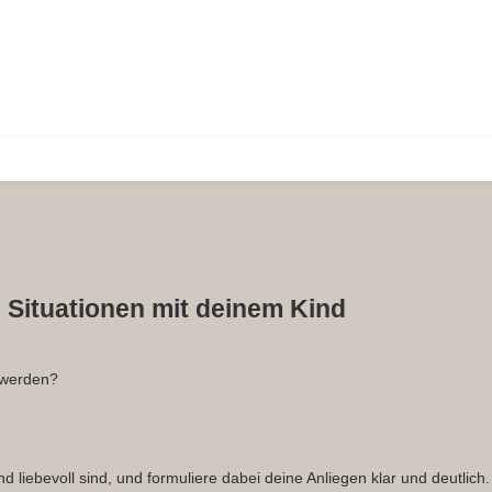
 Situationen mit deinem Kind
 werden?
liebevoll sind, und formuliere dabei deine Anliegen klar und deutlich.