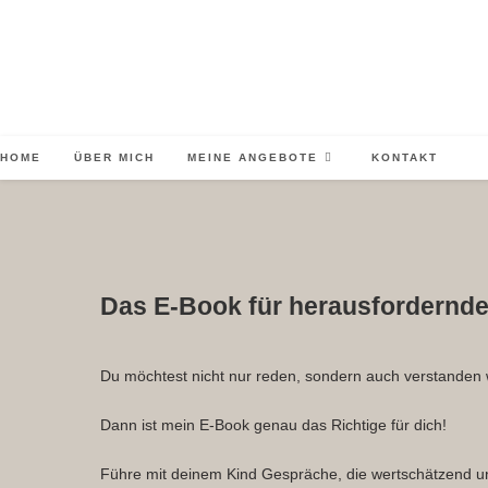
HOME
ÜBER MICH
MEINE ANGEBOTE
KONTAKT
Das E-Book für herausfordernde
Du möchtest nicht nur reden, sondern auch verstanden
Dann ist mein E-Book genau das Richtige für dich!
Führe mit deinem Kind Gespräche, die wertschätzend und 