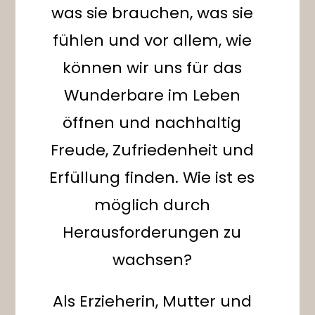
was sie brauchen, was sie
fühlen und vor allem, wie
können wir uns für das
Wunderbare im Leben
öffnen und nachhaltig
Freude, Zufriedenheit und
Erfüllung finden. Wie ist es
möglich durch
Kundenbewertungen und Erfahrungen zu
Alltagswunder Familie Elterncoaching und
Herausforderungen zu
Beratung
wachsen?
SEHR GUT
%
100
Empfehlungen auf
ProvenExpert.com
5,00
/
4,97
Als Erzieherin, Mutter und